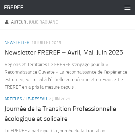
FREREF
Skip to content
AUTEUR :
JULIE RAOUANE
NEWSLETTER
16 JUILLET 2025
Newsletter FREREF – Avril, Mai, Juin 2025
Régions et Territoires Le FREREF s’engage pour la «
Reconnaissance Ouverte » La reconnaissance de l’expérience
est un enjeu crucial à l’échelle européenne et en France. Le
FREREF en a pris la mesure depuis...
ARTICLES
/
LE-RESEAU
2 JUIN 2025
Journée de la Transition Professionnelle
écologique et solidaire
Le FREREF a participé à la Journée de la Transition