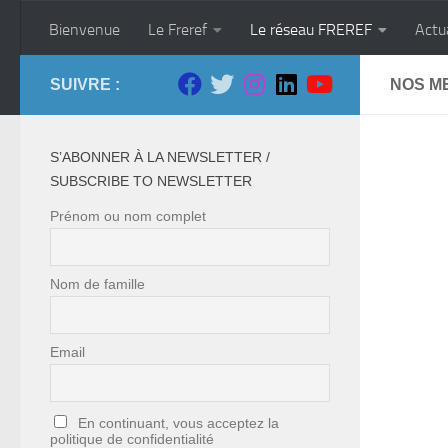
Skip to content
Bienvenue
Le Freref
Le réseau FREREF
Actu
SUIVRE :
NOS M
S’ABONNER À LA NEWSLETTER /
SUBSCRIBE TO NEWSLETTER
Prénom ou nom complet
Nom de famille
Email
En continuant, vous acceptez la
politique de confidentialité