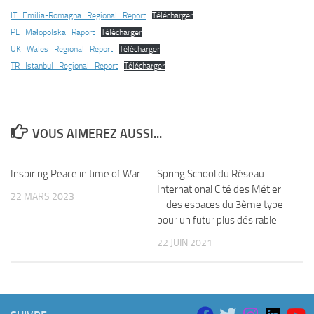
IT_Emilia-Romagna_Regional_Report
Télécharger
PL_Małopolska_Raport
Télécharger
UK_Wales_Regional_Report
Télécharger
TR_Istanbul_Regional_Report
Télécharger
VOUS AIMEREZ AUSSI...
Inspiring Peace in time of War
Spring School du Réseau
International Cité des Métier
22 MARS 2023
– des espaces du 3ème type
pour un futur plus désirable
22 JUIN 2021