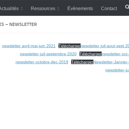
Actualités
Ressources
Évènements
Contact
ES – NEWSLETTER
newsletter avril-mai-juin 2021
Télécharger
newsletter juil-aout-sept 
newsletter-juil-septembre-2020
Télécharger
newsletter-oct
newsletter-octobre-dec-2019
Télécharger
Newsletter-Janvier
newsletter-j