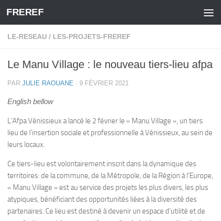
FREREF
Skip to content
LE-RESEAU
/
LES-PROJETS-FREREF
Le Manu Village : le nouveau tiers-lieu afpa
PAR
JULIE RAOUANE
·
9 FÉVRIER 2021
English bellow
L’Afpa Vénissieux a lancé le 2 février le « Manu Village », un tiers
lieu de l’insertion sociale et professionnelle à Vénissieux, au sein de
leurs locaux.
Ce tiers-lieu est volontairement inscrit dans la dynamique des
territoires: de la commune, de la Métropole, de la Région à l’Europe,
« Manu Village » est au service des projets les plus divers, les plus
atypiques, bénéficiant des opportunités liées à la diversité des
partenaires. Ce lieu est destiné à devenir un espace d’utilité et de