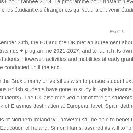
+ pour l’année 2019. Le programme pour l’instant n’évoq
e les étudiant.e.s étranger.e.s qui voudraient venir ét
English
ember 24th, the EU and the UK met an agreement about B
Erasmus + programme 2021-2027, and to launch its own “
 students. However, activities and mobilities already g
e conducted until the end.
 the Brexit, many universities wish to pursue student 
s British students have gone to study in Spain, France,
 students). The UK also received a lot of foreign student
ank of Erasmus destination at European level. Spain det
s of Northern Ireland will however still be able to benefit
Education of Ireland, Simon Harris, assured its will to “p