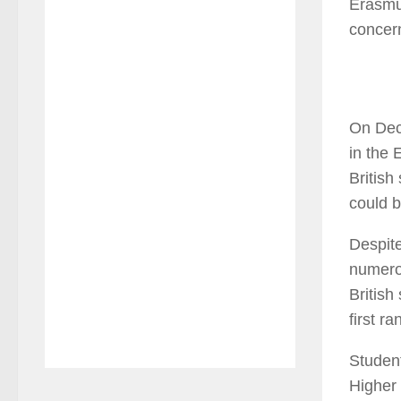
Erasmus
concern
On Dec
in the 
British
could b
Despite
numerou
British
first r
Student
Higher 