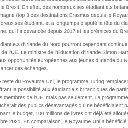
le Brexit. En effet, des nombreux.ses étudiant.e.s brit
emagne (top 3 des destinations Erasmus depuis le Roya
reux.ses étudiant, et a longtemps disputé la tête du c
ne, qui l’a devancée depuis 2017 et les prémices du Brex
diant.e.s d’Irlande du Nord pourront cependant continue
 de l’UE. Le ministre de l’Education d’Irlande Simon Harr
ux opportunités européennes aux jeunes d’Irlande du No
inancer ces échanges.
e reste du Royaume-Uni, le programme Turing remplacer
ffrant la possibilité aux étudiant.e.s britanniques de parti
ys membres de l’UE, mais pas seulement. Le programme T
oucherait des publics désavantagés qui ne bénéficiaien
ant le budget, 100 millions de livres ont déjà été allo
bre 2021. En comparaison, le Royaume-Uni a bénéficié 