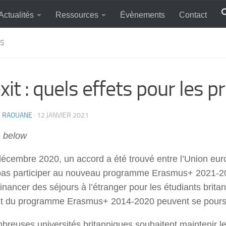
Actualités
Ressources
Évènements
Contact
ES
xit : quels effets pour les 
E RAOUANE
·
12 JANVIER 2021
h below
décembre 2020, un accord a été trouvé entre l’Union eu
pas participer au nouveau programme Erasmus+ 2021-20
financer des séjours à l’étranger pour les étudiants brita
nt du programme Erasmus+ 2014-2020 peuvent se poursui
reuses universités britanniques souhaitent maintenir le