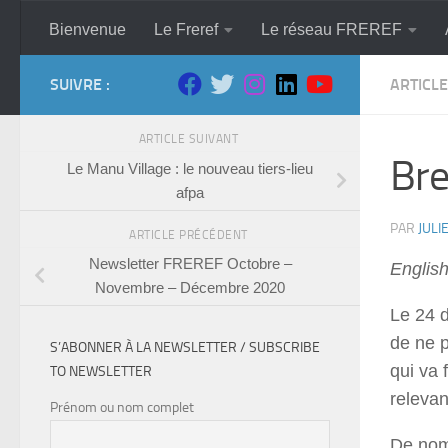
Skip to content
Bienvenue
Le Freref
Le réseau FREREF
SUIVRE :
ARTICL
ARTICLE SUIVANT
Bre
Le Manu Village : le nouveau tiers-lieu
afpa
PAR
JULI
ARTICLE PRÉCÉDENT
Newsletter FREREF Octobre –
Englis
Novembre – Décembre 2020
Le 24 
de ne 
S’ABONNER À LA NEWSLETTER / SUBSCRIBE
qui va 
TO NEWSLETTER
releva
Prénom ou nom complet
De nomb