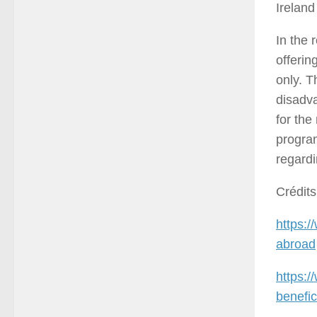
Ireland
In the 
offerin
only. T
disadva
for the
progra
regardi
Crédit
https:
abroad
https:/
benefi