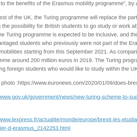
 to the benefits of the Erasmus mobility programme”, by a
rest of the UK, the Turing programme will replace the pa
g the possibility for British students to go study or work 
he Turing programme is expected to be inclusive, and the
ntaged students who previously were not part of the Er
 mobilities starting from this September 2021. As compa
mme around 200 million euros in 2019. The Turing prog
ng foreign students who would like to study within the U
s photo :https://www.euronews.com/2020/01/09/does-brex
//www.gov.uk/government/news/new-turing-scheme-to-sup
/www.lexpress.fr/actualite/monde/europe/brexit-les-etudi
cier-d-erasmus_2142253.html