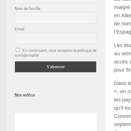
malgré 
Nom de famille
en All
de nomb
Email
l’Espag
Les étu
En continuant, vous acceptez la politique de
au sein
confidentialité
accès a
pour f
Dans l
+, en o
Nos vidéos
les pa
qu’il t
Concern
septem