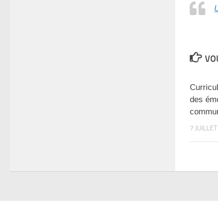
VOU
Curricu
des émo
communi
7 JUILLE