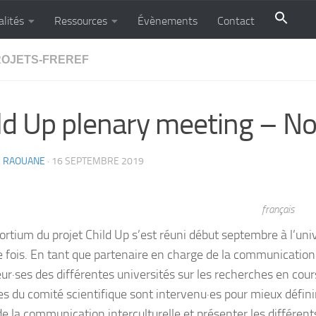
alités
Ressources
Évènements
Contact
ROJETS-FREREF
ld Up plenary meeting – 
E RAOUANE
·
16 SEPTEMBRE 2019
français
ortium du projet Child Up s’est réuni début septembre à l’u
 fois. En tant que partenaire en charge de la communication
ur·ses des différentes universités sur les recherches en cours
 du comité scientifique sont intervenu·es pour mieux définir 
de la communication interculturelle et présenter les différen