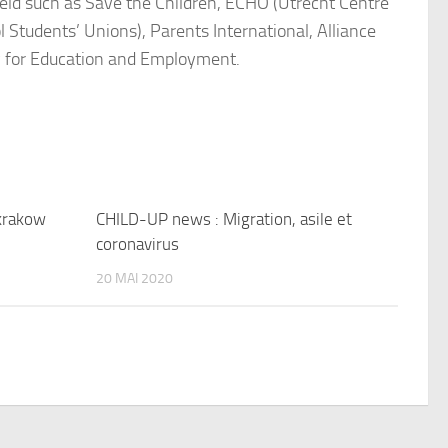
ield such as Save the Children, ECHO (Utrecht Centre
 Students’ Unions), Parents International, Alliance
ry for Education and Employment.
 krakow
CHILD-UP news : Migration, asile et
coronavirus
20 MAI 2020