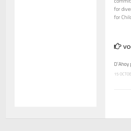
committ
for div
for Chi
VO
D’Ahoy 
15 OCTO