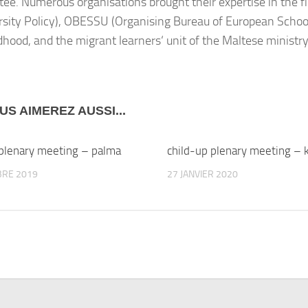
ee. Numerous organisations brought their expertise in the f
ersity Policy), OBESSU (Organising Bureau of European School
ldhood, and the migrant learners‘ unit of the Maltese minist
US AIMEREZ AUSSI...
plenary meeting – palma
child-up plenary meeting –
BRE 2019
27 JANVIER 2020