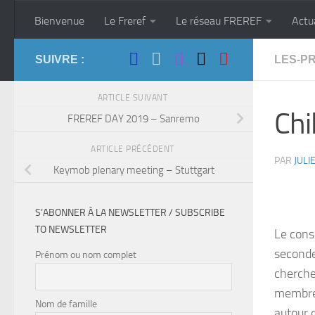
Skip to content
Bienvenue
Le Freref
Le réseau FREREF
Actu
SUIVRE :
LES-P
ARTICLE SUIVANT
Chi
FREREF DAY 2019 – Sanremo
ARTICLE PRÉCÉDENT
PAR
JULI
Keymob plenary meeting – Stuttgart
S’ABONNER À LA NEWSLETTER / SUBSCRIBE
TO NEWSLETTER
Le cons
seconde
Prénom ou nom complet
cherche
membres
Nom de famille
autour 