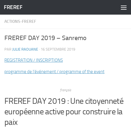
FREREF
Skip to content
ACTIONS-FREREF
FREREF DAY 2019 – Sanremo
PAR
JULIE RAOUANE
·
16 SEPTEMBRE 2019
REGISTRATION / INSCRIPTIONS
programme de l’événement / programme of the event
français
FREREF DAY 2019 : Une citoyenneté
européenne active pour construire la
paix