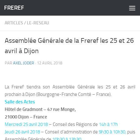
FREREF
Skip to content
ARTICLES
/
LE-RESEAU
Assemblée Générale de la Freref les 25 et 26
avril à Dijon
PAR
AXEL JODER
·
12 AVRIL 2018
La Freref tiendra son Assemblée Générale les 25 et 26 avril
prochain à Dijon (Bourgogne-Franche Comté – France).
Salle des Actes
Hôtel de Gradmont – 47 rue Monge,
21000 Dijon – France
Mercredi 25 avril 2018
– Conseil des Régions de
14h à 17h
Jeudi 26 avril 2018
– Conseil d’administration de
9h30 à 10h30,
puis
Assemblée Générale de
10h30 à 13h30