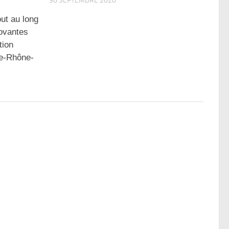
30 SEPTEMBRE 2020
t au long
novantes
tion
ne-Rhône-