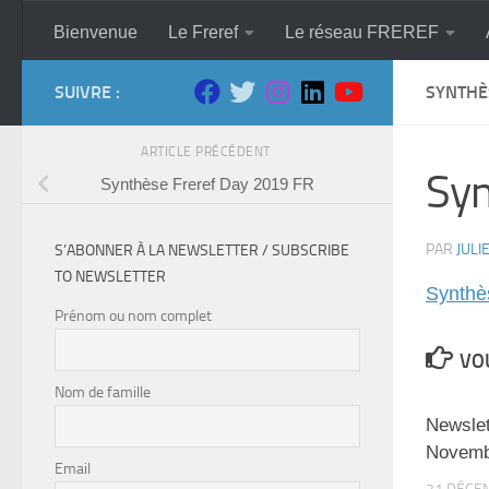
Skip to content
Bienvenue
Le Freref
Le réseau FREREF
SUIVRE :
SYNTHÈ
ARTICLE PRÉCÉDENT
Syn
Synthèse Freref Day 2019 FR
PAR
JULI
S’ABONNER À LA NEWSLETTER / SUBSCRIBE
TO NEWSLETTER
Synthè
Prénom ou nom complet
VOU
Nom de famille
Newsle
Novemb
Email