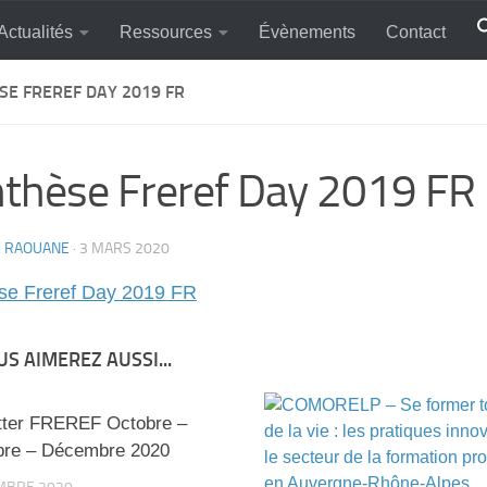
Actualités
Ressources
Évènements
Contact
SE FREREF DAY 2019 FR
thèse Freref Day 2019 FR
E RAOUANE
·
3 MARS 2020
se Freref Day 2019 FR
S AIMEREZ AUSSI...
tter FREREF Octobre –
re – Décembre 2020