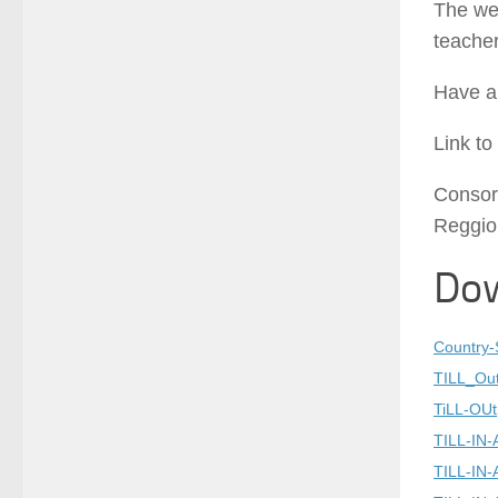
The web
teacher
Have a
Link to
Consor
Reggio 
Dow
Country-
TILL_O
TiLL-OUt
TILL-IN-A
TILL-IN-