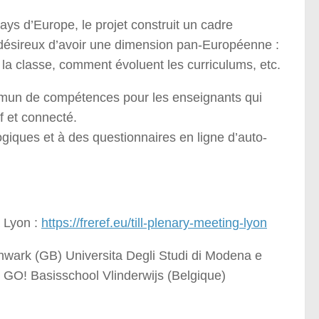
pays d’Europe, le projet construit un cadre
t désireux d’avoir une dimension pan-Européenne :
 la classe, comment évoluent les curriculums, etc.
mmun de compétences pour les enseignants qui
f et connecté.
iques et à des questionnaires en ligne d’auto-
à Lyon :
https://freref.eu/till-plenary-meeting-lyon
hwark (GB) Universita Degli Studi di Modena e
) GO! Basisschool Vlinderwijs (Belgique)