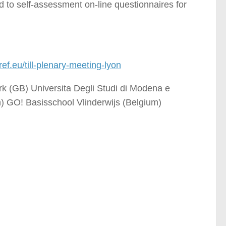
 to self-assessment on-line questionnaires for
eref.eu/till-plenary-meeting-lyon
k (GB) Universita Degli Studi di Modena e
n) GO! Basisschool Vlinderwijs (Belgium)