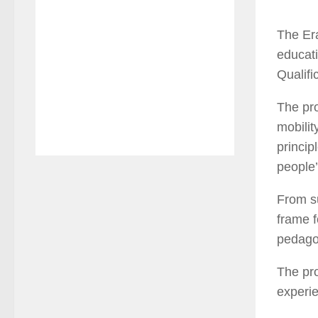
The Er
educati
Qualifi
The pro
mobilit
princip
people’
From su
frame f
pedagog
The pro
experie