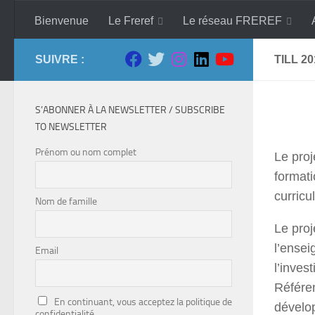
Skip to content
Bienvenue
Le Freref
Le réseau FREREF
SUIVRE :
TILL 20
S’ABONNER À LA NEWSLETTER / SUBSCRIBE
TO NEWSLETTER
Prénom ou nom complet
Le proj
formati
curric
Nom de famille
Le pro
l’ensei
Email
l’inve
Référen
En continuant, vous acceptez la politique de
dévelop
confidentialité