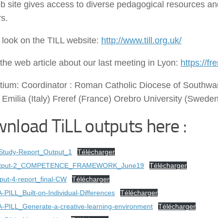
 site gives access to diverse pedagogical resources and
s.
 look on the TILL website:
http://www.till.org.uk/
 the web article about our last meeting in Lyon:
https://fr
tium: Coordinator : Roman Catholic Diocese of Southwar
Emilia (Italy) Freref (France) Orebro University (Swede
nload TiLL outputs here :
Study-Report_Output_1
Télécharger
utput-2_COMPETENCE_FRAMEWORK_June19
Télécharger
put-4-report_final-CW
Télécharger
-PILL_Built-on-Individual-Differences
Télécharger
A-PILL_Generate-a-creative-learning-environment
Télécharger