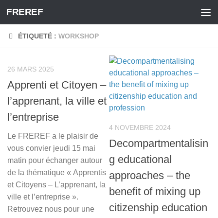
FREREF
Skip to content
ÉTIQUETÉ :
WORKSHOP
26 MARS 2025
Apprenti et Citoyen –
l’apprenant, la ville et
l’entreprise
4 NOVEMBRE 2024
Le FREREF a le plaisir de
Decompartmentalisin
vous convier jeudi 15 mai
g educational
matin pour échanger autour
de la thématique « Apprentis
approaches – the
et Citoyens – L’apprenant, la
benefit of mixing up
ville et l’entreprise ».
citizenship education
Retrouvez nous pour une