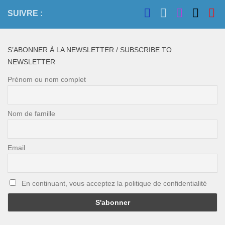
n
n
e
SUIVRE :
d
t
n
e
t
s
v
S’ABONNER À LA NEWSLETTER / SUBSCRIBE TO
u
NEWSLETTER
e
Prénom ou nom complet
s
É
Nom de famille
v
è
Email
n
e
En continuant, vous acceptez la politique de confidentialité
m
e
n