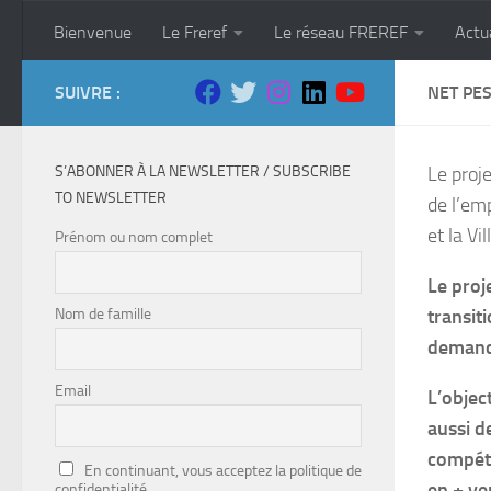
Skip to content
Bienvenue
Le Freref
Le réseau FREREF
Actu
SUIVRE :
NET PE
S’ABONNER À LA NEWSLETTER / SUBSCRIBE
Le proj
TO NEWSLETTER
de l’emp
et la Vi
Prénom ou nom complet
Le proj
Nom de famille
transit
demande
Email
L’objec
aussi d
compéte
En continuant, vous acceptez la politique de
en + ve
confidentialité