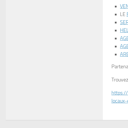
VE
LE
SE
HE
AG
AGE
AR
Partena
Trouvez 
https:/
locaux-