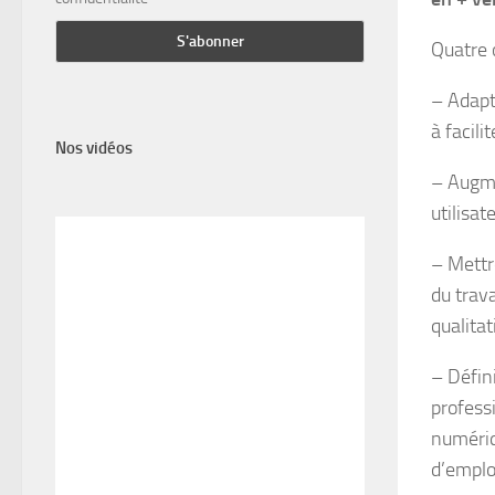
Quatre o
– Adapt
à facili
Nos vidéos
– Augme
utilisat
– Mettr
du trava
qualita
– Défin
profess
numériq
d’emplo