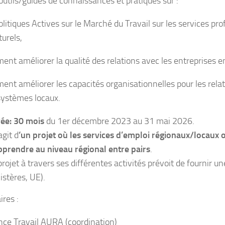
outils/guides de connaissances et pratiques sur :
Politiques Actives sur le Marché du Travail sur les services p
turels,
ent améliorer la qualité des relations avec les entreprises en
ent améliorer les capacités organisationnelles pour les relati
systèmes locaux.
ée: 30 mois
du 1er décembre 2023 au 31 mai 2026.
’agit d
‘un projet où les services d’emploi régionaux/locaux o
pprendre au niveau régional entre pairs
.
projet à travers ses différentes activités prévoit de fournir u
istères, UE).
ires :
nce Travail AURA (coordination)