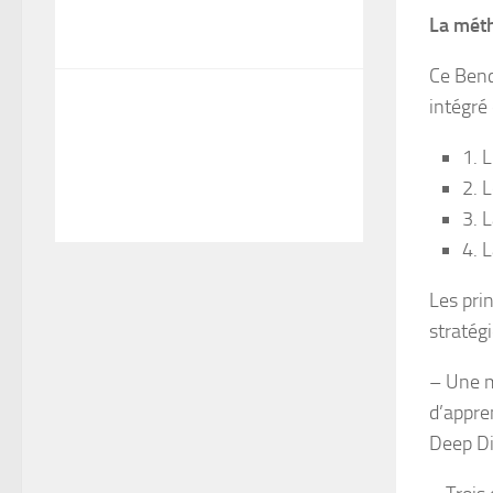
La méth
Ce Benc
intégré
1. 
2. 
3. 
4. 
Les pri
stratég
– Une m
d’appre
Deep Di