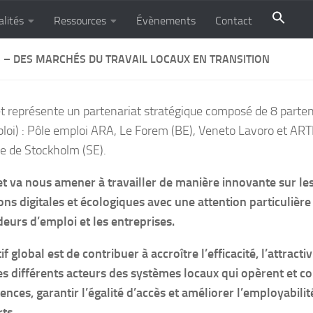
alités
Ressources
Évènements
Contact
S – DES MARCHÉS DU TRAVAIL LOCAUX EN TRANSITION
et représente un partenariat stratégique composé de 8 parten
loi) : Pôle emploi ARA, Le Forem (BE), Veneto Lavoro et ARTI (I
lle de Stockholm (SE).
et va nous amener à travailler de manière innovante sur les
ions digitales et écologiques avec une attention particulière 
urs d’emploi et les entreprises.
tif global est de contribuer à accroître l’efficacité, l’attra
es différents acteurs des systèmes locaux qui opèrent et c
nces, garantir l’égalité d’accès et améliorer l’employabilité
rts.